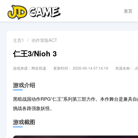
首页
主页1
/
动作冒险ACT
仁王3/Nioh 3
游戏来源：网友投递
更新时间： 2026-06-14 07:14:19
资源名称： JD
游戏介绍
黑暗战国动作RPG“仁王”系列第三部力作。本作舞台是兼具自
挑战各路强敌妖怪。
游戏截图