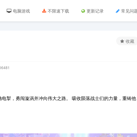
电脑游戏
不限速下载
更新记录
常见问
收藏
6481
e中风驰电掣，勇闯漩涡并冲向伟大之路。 吸收陨落战士们的力量，重铸他